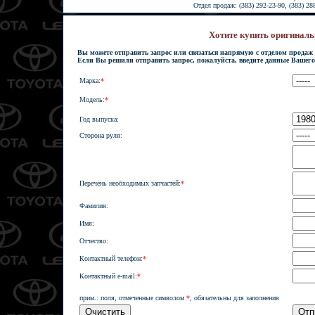
Отдел продаж: (383) 292-23-90, (383) 28
Хотите купить оригинал
Вы можете отправить запрос или связаться напрямую с отделом продаж 
Если Вы решили отправить запрос, пожалуйста, введите данные Вашего
Марка:
*
Модель:
*
Год выпуска:
Сторона руля:
Перечень необходимых запчастей:
*
Фамилия:
Имя:
Отчество:
Контактный телефон:
*
Контактный e-mail:
*
прим.: поля, отмеченные символом
*
, обязательны для заполнения