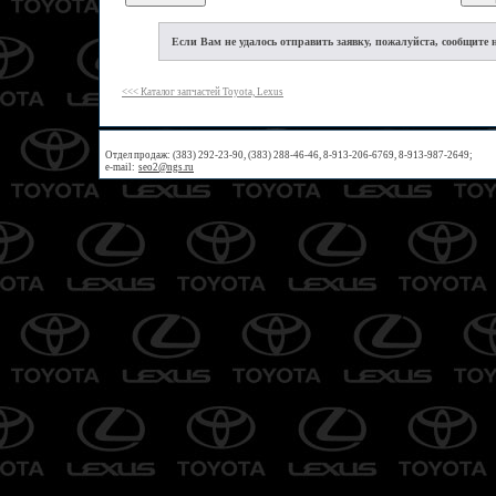
Если Вам не удалось отправить заявку, пожалуйста, сообщите 
<<< Каталог запчастей Toyota, Lexus
Отдел продаж: (383) 292-23-90, (383) 288-46-46, 8-913-206-6769, 8-913-987-2649;
e-mail:
seo2@ngs.ru