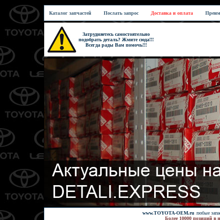
Каталог запчастей
Послать запрос
Доставка и оплата
Преим
Затрудняетесь самостоятельно
подобрать деталь? Жмите сюда!!!
Всегда рады Вам помочь!!!
www.TOYOTA-OEM.ru
любые запас
Более 10000 позиций в 